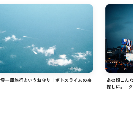
世界一周旅行というお守り｜ポトスライムの舟
あの頃こん
探しに。｜