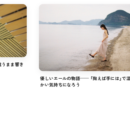
違うまま響き
優しいエールの物語—— 「掬えば手には」で
かい気持ちになろう