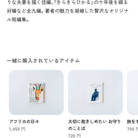
りな夫妻を描く佳編、『きらきらひかる』の十年後を綴る
好編など全九編。著者の魅力を凝縮した贅沢なオリジナ
ル短編集。
一緒に購入されているアイテム
アフリカの日々
大切に抱きしめたい お守り
旅を
のことば
1,450
700
円
720
円