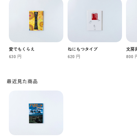
愛でもくらえ
ねにもつタイプ
文房具
630
620
800
円
円
最近見た商品