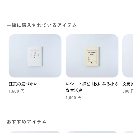
一緒に購入されているアイテム
狂気の気づかい
レシート探訪 1枚にみる小さ
文房具
な生活史
1,600
800
円
1,600
円
おすすめアイテム