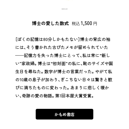
1,500
博士の愛した数式
税込
円
［ぼくの記憶は80分しかもたない］博士の背広の袖
には、そう書かれた古びたメモが留められていた
──記憶力を失った博士にとって、私は常に“新し
い”家政婦。博士は“初対面”の私に、靴のサイズや誕
生日を尋ねた。数字が博士の言葉だった。やがて私
の10歳の息子が加わり、ぎこちない日々は驚きと歓
びに満ちたものに変わった。あまりに悲しく暖か
い、奇跡の愛の物語。第1回本屋大賞受賞。
かもめ書店