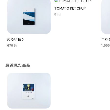
TOMATO KETCHUP
0
円
ぬるい眠り
エロ
670
1,000
円
最近見た商品