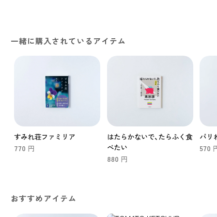
一緒に購入されているアイテム
すみれ荘ファミリア
はたらかないで、たらふく食
パリ
べたい
770
570
円
880
円
おすすめアイテム