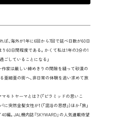
れば、海外が1年に6回から7回で延べ日数が60日
はり60日間程度である。かくて私は1年の3分の1
に過ごしていることになる」
ー作家は厳しい締めきりの間隙を縫って砂漠の
たる亜細亜の街へ、非日常の体験を追い求めて旅
マモトヤーマとは？（「ピラミッドの思いこ
パに突然金髪女性が！（「混浴の思想」）ほか「旅」
0編。JAL機内誌『SKYWARD』の人気連載待望