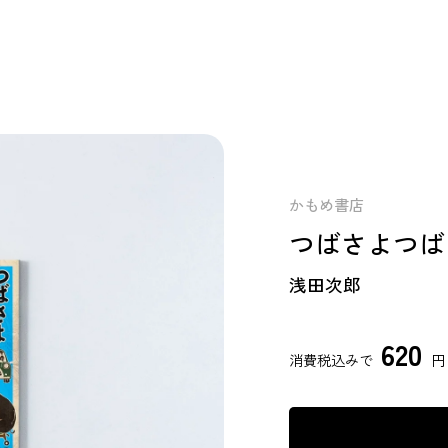
かもめ書店
つばさよつば
浅田次郎
620
消費税込みで