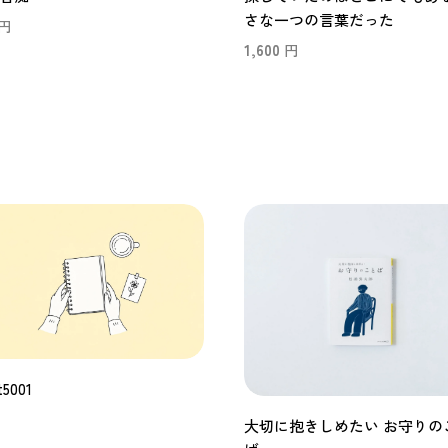
さな一つの言葉だった
円
1,600
円
t5001
大切に抱きしめたい お守りの