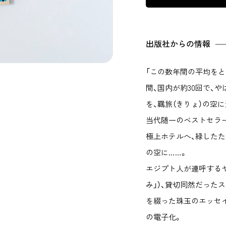
出版社からの情報
「この数年間の平均をと
間、国内が約30回で、や
を、羈旅（きりょ）の空
当代随一のベストセラ
極上ホテルへ、緑した
の空に……。
エジプト人が連呼するヤ
み」）、貸切同然だったス
を綴った珠玉のエッセイ4
の電子化。