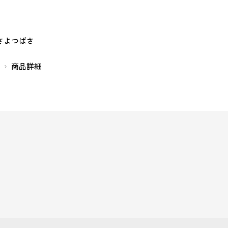
さよつばさ
リ
商品詳細